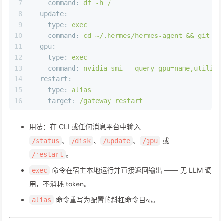
7
command:
df
-h
/
8
update:
9
type:
exec
10
command:
cd
~/.hermes/hermes-agent
&&
git
p
11
gpu:
12
type:
exec
13
command:
nvidia-smi
--query-gpu=name,utiliz
14
restart:
15
type:
alias
16
target:
/gateway
restart
用法：在 CLI 或任何消息平台中输入
、
、
、
或
/status
/disk
/update
/gpu
。
/restart
命令在宿主本地运行并直接返回输出 —— 无 LLM 调
exec
用，不消耗 token。
命令重写为配置的斜杠命令目标。
alias