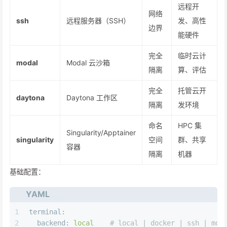
远程开
网络
ssh
远程服务器（SSH）
发、高性
边界
能硬件
完全
临时云计
modal
Modal 云沙箱
隔离
算、评估
完全
托管云开
daytona
Daytona 工作区
隔离
发环境
命名
HPC 集
Singularity/Apptainer
singularity
空间
群、共享
容器
隔离
机器
基础配置：
YAML
1
terminal:
2
backend:
local
# local | docker | ssh | mod