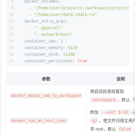
8
docker_volumes:
9
-
"/home/user/projects:/workspace/projects"
10
-
"/home/user/data:/data:ro"
11
docker_extra_args:
12
-
"--gpus=all"
13
-
"--network=host"
14
container_cpu:
1
15
container_memory:
5120
16
container_disk:
51200
17
container_persistent:
true
参数
说明
将启动目录挂载到
docker_mount_cwd_to_workspace
，默认
/workspace
f
附加
--user $(id -u
，使文件归宿主用
docker_run_as_host_user
-g)
非 root，默认
false