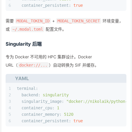
6
container_persistent:
true
需要
+
环境变量，
MODAL_TOKEN_ID
MODAL_TOKEN_SECRET
或
配置文件。
~/.modal.toml
Singularity 后端
专为 Docker 不可用的 HPC 集群设计。Docker
URL（
）自动转换为 SIF 并缓存。
docker://...
YAML
1
terminal:
2
backend:
singularity
3
singularity_image:
"docker://nikolaik/python-n
4
container_cpu:
1
5
container_memory:
5120
6
container_persistent:
true