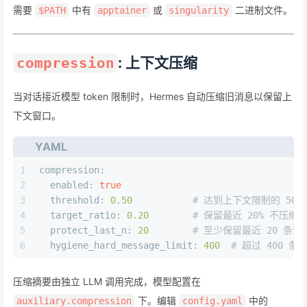
需要
中有
或
二进制文件。
$PATH
apptainer
singularity
: 上下文压缩
compression
当对话接近模型 token 限制时，Hermes 自动压缩旧消息以保留上
下文窗口。
YAML
1
compression:
2
enabled:
true
3
threshold:
0.50
# 达到上下文限制的 50%
4
target_ratio:
0.20
# 保留最近 20% 不压缩
5
protect_last_n:
20
# 至少保留最近 20 条消
6
hygiene_hard_message_limit:
400
# 超过 400 
压缩摘要由独立 LLM 调用完成，模型配置在
下。编辑
中的
auxiliary.compression
config.yaml