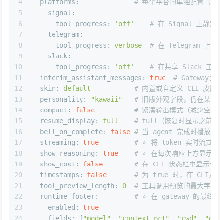
4
platforms:
# 每个平台的单独配置（覆
5
signal:
6
tool_progress:
'off'
# 在 Signal 上静
7
telegram:
8
tool_progress:
verbose
# 在 Telegram 上
9
slack:
10
tool_progress:
'off'
# 在共享 Slack 
11
interim_assistant_messages:
true
# Gatewa
12
skin:
default
# 内置或自定义 CLI 皮肤（参阅
13
personality:
"kawaii"
# 旧版外观字段，仍在某些
14
compact:
false
# 紧凑输出模式（减少空白
15
resume_display:
full
# full（恢复时显示之前的
16
bell_on_complete:
false
# 当 agent 完成时播
17
streaming:
true
# ⭐️ 将 token 实时流
18
show_reasoning:
true
# ⭐️ 在每次响应上方显示模型
19
show_cost:
false
# 在 CLI 状态栏中显示估
20
timestamps:
false
# 为 true 时，在 CLI/
21
tool_preview_length:
0
# 工具调用预览的最大字符
22
runtime_footer:
# ⭐️ 在 gateway 
23
enabled:
true
24
fields:
 [
"model"
, 
"context_pct"
, 
"cwd"
, 
"du