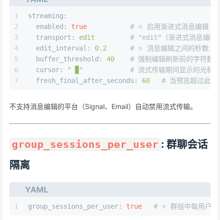
1
streaming:
2
enabled:
true
# ⭐️ 启用渐进式消息编辑
3
transport:
edit
# "edit"（渐进式消息编辑）
4
edit_interval:
0.2
# ⭐️ 消息编辑之间的秒数
5
buffer_threshold:
40
# 强制编辑刷新前的字符数
6
cursor:
" ▉"
# 流式传输期间显示的光标
7
fresh_final_after_seconds:
60
# 当预览超过此时间
不支持消息编辑的平台（Signal、Email）自动禁用流式传输。
: 群聊会话
group_sessions_per_user
隔离
YAML
1
group_sessions_per_user:
true
# ⭐️ 群组中每用户