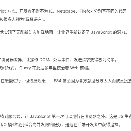
t 方言。开发者不得不为 IE、Netscape、Firefox 分别写不同的代码
被很多人视为”玩具语言”。
AJAX 技术实现了无刷新动态加载地图，让业界重新认识了 JavaScript 的潜力。
I 抹平了浏览器差异，让操作 DOM、处理事件、发送请求变得极为简单。
范式，jQuery 在此后多年里统治着 Web 前端。
推进也在缓慢进行，但进展迟缓——ES4 甚至因为各方意见分歧太大而被直接
V8 引擎移植到服务端，让 JavaScript 第一次可以运行在浏览器之外。这是 JS 生
塞 I/O 模型特别适合高并发网络服务，迅速在后端开发者中获得追捧。