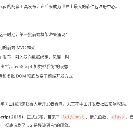
为 Node.js 的配套工具发布，它后来成为世界上最大的软件包注册中心。
意识。这一时期，第一批前端框架密集涌现：
使用的前端 MVC 框架
 Google 发布，引入双向数据绑定，风靡一时
”给 JavaScript 加类型系统”的设想
想和虚拟 DOM 彻底改变了前端开发方式
的学习曲线迅速获得大量开发者青睐，尤其在中国开发者社区影响深远。
ript 2015）
正式发布，带来了
、箭头函数、
、
let/const
class
特性，彻底洗刷了”JS 是残缺语言”的印象。