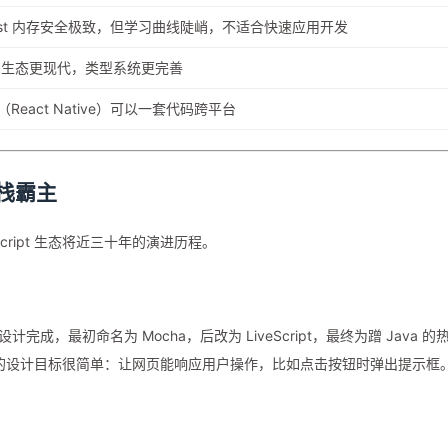
ust 内存安全极致，但学习曲线陡峭，不适合快速应用开发
S 生态更现代，类型系统更完善
（React Native）可以一套代码跨平台
栈霸主
aScript 生态将近三十年的演进历程。
 10 天设计完成，最初命名为 Mocha，后改为 LiveScript，最终为蹭 Java 的
系。它的设计目标很简单：让网页能响应用户操作，比如点击按钮时弹出提示框