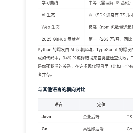
学习曲线
中等（需理解 JS 基础
AI 生态
弱（SDK 通常有 TS 
Web 生态
极强（npm 包数量远
2025 GitHub 贡献者
第一（263 万/月，同比 
Python 的爆发由 AI 浪潮驱动，TypeScript
成的代码中，94% 的编译错误来自类型检查失败，T
是你死我活的关系，在许多现代项目里（比如一个有 AI 功
者并存。
与其他语言的横向对比
语言
定位
Java
企业后端
T
Go
高性能后端
G