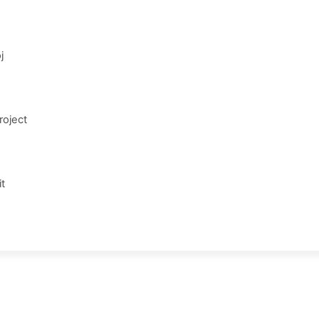
j
oject
t