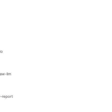
do
aw-llm
-report