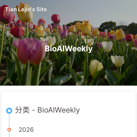
Tian Lejin's Site
BioAIWeekly
分类 - BioAIWeekly
2026